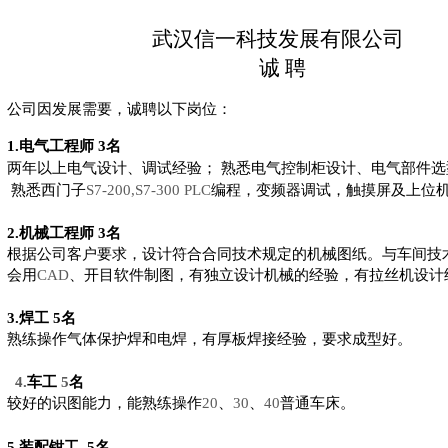
武汉信一科技发展有限公司
诚 聘
公司因发展需要，诚聘以下岗位：
1.
电气工程师
3
名
两年以上电气设计、调试经验；
熟悉电气控制柜设计、电气部件选
熟悉西门子
S7-200,S7-300 PLC
编程，变频器调试，触摸屏及上位
2.
机械工程师
3
名
根据公司客户要求，设计符合合同技术规定的机械图纸。与车间技
会用
CAD
、开目软件制图，有独立设计机械的经验，有拉丝机设计
3.
焊工
5
名
熟练操作气体保护焊和电焊，有厚板焊接经验，要求成型好。
4.
车工
5
名
较好的识图能力，能熟练操作
20
、
30
、
40
普通车床。
5.
装配钳工
5
名