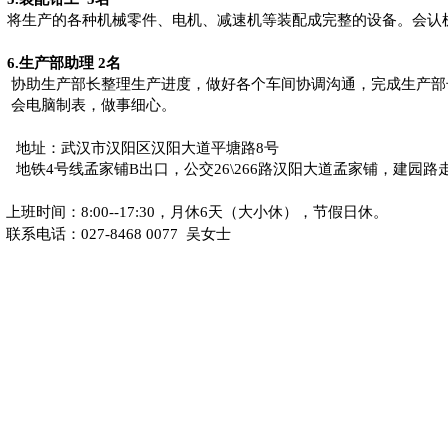
将生产的各种机械零件、电机、减速机等装配成完整的设备。会认
6.
生产部助理
2
名
协助生产部长整理生产进度，做好各个车间协调沟通，完成生产部
会电脑制表，做事细心。
地址：武汉市汉阳区汉阳大道平塘路
8
号
地铁
4
号线孟家铺
B
出口，公交
26\266
路汉阳大道孟家铺，建园路
上班时间：
8:00--17:30
，月休
6
天（大小休），节假日休。
联系电话：
027-8468 0077
吴女士